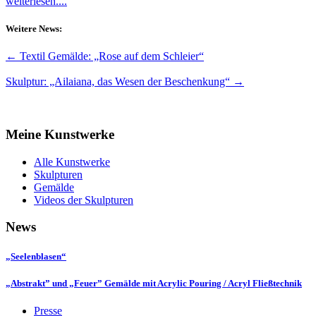
weiterlesen....
Weitere News:
←
Textil Gemälde: „Rose auf dem Schleier“
Skulptur: „Ailaiana, das Wesen der Beschenkung“
→
Meine Kunstwerke
Alle Kunstwerke
Skulpturen
Gemälde
Videos der Skulpturen
News
„Seelenblasen“
„Abstrakt” und „Feuer” Gemälde mit Acrylic Pouring / Acryl Fließtechnik
Presse